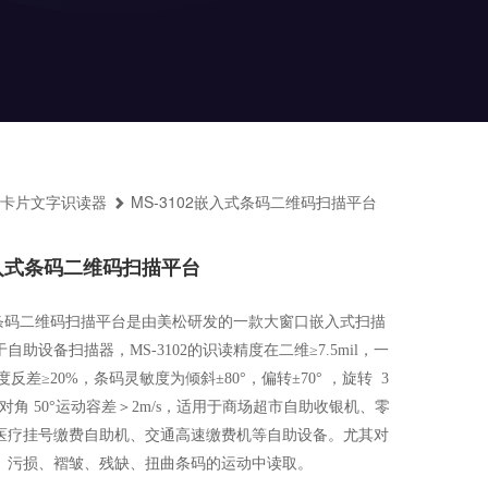
卡片文字识读器
MS-3102嵌入式条码二维码扫描平台
2嵌入式条码二维码扫描平台
入式条码二维码扫描平台是由美松研发的一款大窗口嵌入式扫描
助设备扫描器，MS-3102的识读精度在二维≥7.5mil，一
比度反差≥20%，条码灵敏度为倾斜±80°，偏转±70° ，旋转  3
为对角 50°运动容差＞2m/s，适用于商场超市自助收银机、零
医疗挂号缴费自助机、交通高速缴费机等自助设备。尤其对
、污损、褶皱、残缺、扭曲条码的运动中读取。