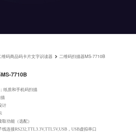
二维码商品码卡片文字识读器
二维码扫描器MS-7710B
S-7710B
；纸质和手机码扫描

描

计



读取功能（选配）

接RS232,TTL3.3V,TTL5V,USB，USB虚拟串口