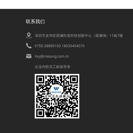
联系我们
深圳市龙华区观澜街道科技创新中心（观澜湖）11栋7楼
0755-28895103 18033404070
lixy@masung.com.cn
企业内部员工邮箱登录