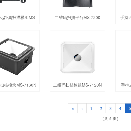
远距离扫描模组MS-
二维码扫描平台MS-7200
手持无
28
扫描模块MS-7160N
二维码扫描模组MS-7120N
手持式
«
‹
1
2
3
4
5
共
5
页